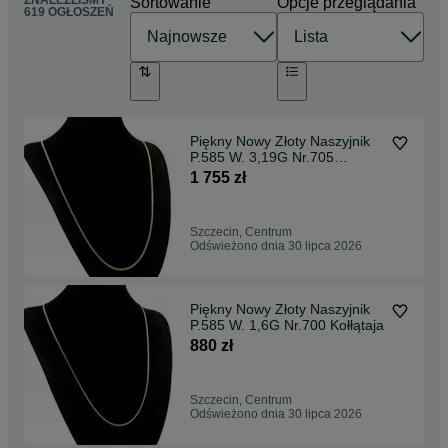
ZNALEŹLIŚMY
Sortowanie
Opcje przeglądania
619 OGŁOSZEŃ
Piękny Nowy Złoty Naszyjnik
P.585 W. 3,19G Nr.705
Kołłątaja
1 755 zł
Szczecin, Centrum
Odświeżono dnia 30 lipca 2026
Piękny Nowy Złoty Naszyjnik
P.585 W. 1,6G Nr.700 Kołłątaja
880 zł
Szczecin, Centrum
Odświeżono dnia 30 lipca 2026