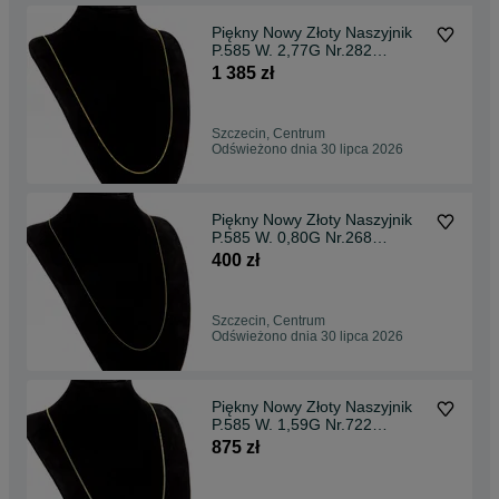
Piękny Nowy Złoty Naszyjnik
P.585 W. 2,77G Nr.282
Kołłątaja
1 385 zł
Szczecin, Centrum
Odświeżono dnia 30 lipca 2026
Piękny Nowy Złoty Naszyjnik
P.585 W. 0,80G Nr.268
Kołłątaja
400 zł
Szczecin, Centrum
Odświeżono dnia 30 lipca 2026
Piękny Nowy Złoty Naszyjnik
P.585 W. 1,59G Nr.722
Kołłątaja
875 zł