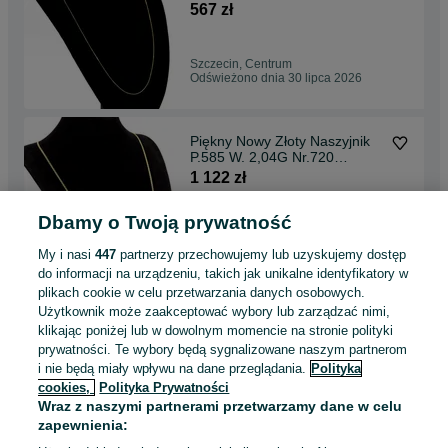
Kołłątaja
567 zł
Szczecin, Centrum
Odświeżono dnia 30 lipca 2026
Piękny Nowy Złoty Naszyjnik
P.585 W. 2,04G Nr.720
Kołłątaja
1 122 zł
Dbamy o Twoją prywatność
Szczecin, Centrum
Odświeżono dnia 30 lipca 2026
My i nasi
447
partnerzy przechowujemy lub uzyskujemy dostęp
do informacji na urządzeniu, takich jak unikalne identyfikatory w
plikach cookie w celu przetwarzania danych osobowych.
Piękny Nowy Złoty Naszyjnik
Użytkownik może zaakceptować wybory lub zarządzać nimi,
P.585 W. 0,74G Nr.712
klikając poniżej lub w dowolnym momencie na stronie polityki
Kołłątaja
481 zł
prywatności. Te wybory będą sygnalizowane naszym partnerom
i nie będą miały wpływu na dane przeglądania.
Polityka
cookies,
Polityka Prywatności
Szczecin, Centrum
Wraz z naszymi partnerami przetwarzamy dane w celu
Odświeżono dnia 30 lipca 2026
zapewnienia: